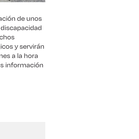
eación de unos
n discapacidad
ichos
cos y servirán
nes a la hora
os información