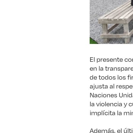
El presente co
en la transpar
de todos los f
ajusta al resp
Naciones Unida
la violencia y
implícita la m
Además, el úl