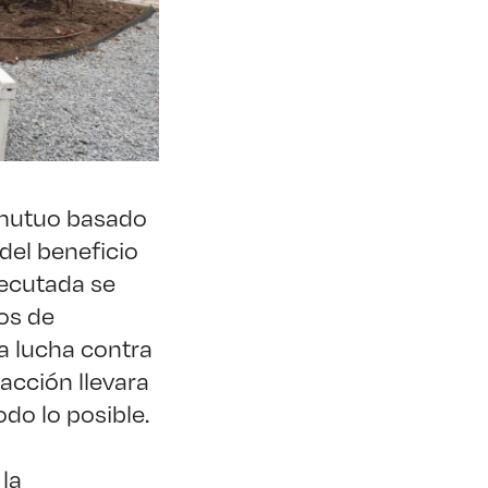
s mutuo basado
del beneficio
jecutada se
os de
la lucha contra
acción llevara
do lo posible.
la