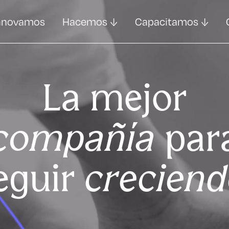
nnovamos
Hacemos
Capacitamos
La mejor
compañía
par
eguir
crecien