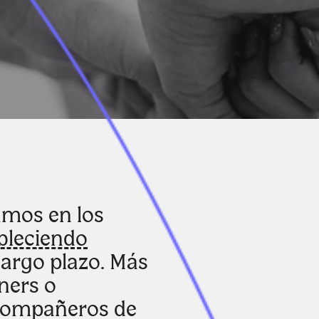
amos en los
bleciendo
largo plazo. Más
ners o
 compañeros de