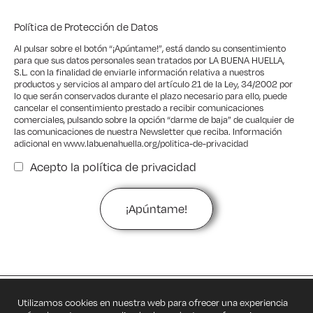
Política de Protección de Datos
Al pulsar sobre el botón “¡Apúntame!”, está dando su consentimiento
para que sus datos personales sean tratados por LA BUENA HUELLA,
S.L. con la finalidad de enviarle información relativa a nuestros
productos y servicios al amparo del artículo 21 de la Ley, 34/2002 por
lo que serán conservados durante el plazo necesario para ello, puede
cancelar el consentimiento prestado a recibir comunicaciones
comerciales, pulsando sobre la opción “darme de baja” de cualquier de
las comunicaciones de nuestra Newsletter que reciba. Información
adicional en
www.labuenahuella.org/politica-de-privacidad
Acepto la
política de privacidad
Privacidad
Utilizamos cookies en nuestra web para ofrecer una experiencia