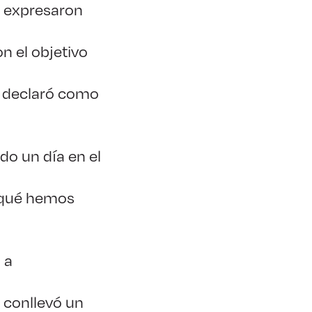
e expresaron
n el objetivo
se declaró como
do un día en el
 ¿qué hemos
 a
 conllevó un