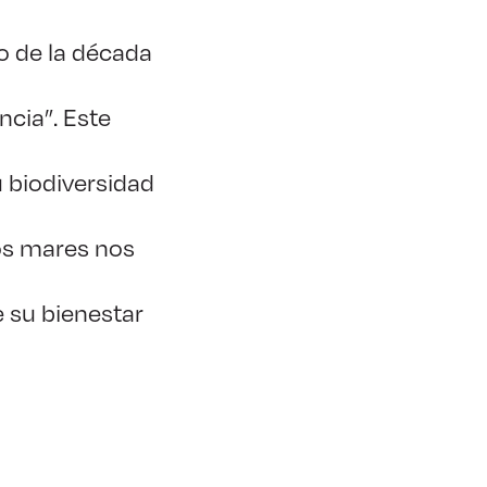
io de la década
ncia”. Este
u biodiversidad
os mares nos
e su bienestar