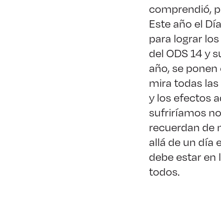
comprendió, po
Este año el Dí
para lograr lo
del ODS 14 y s
año, se ponen 
mira todas las
y los efectos 
sufriríamos n
recuerdan de 
allá de un día 
debe estar en 
todos.