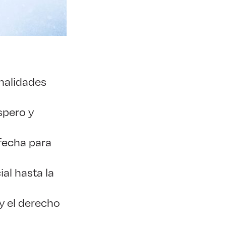
onalidades
spero y
fecha para
ial hasta la
y el derecho