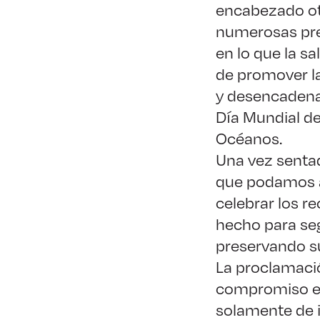
encabezado ot
numerosas pr
en lo que la s
de promover l
y desencadenar
Día Mundial de
Océanos.
Una vez sentad
que podamos 
celebrar los r
hecho para se
preservando su
La proclamació
compromiso e 
solamente de i