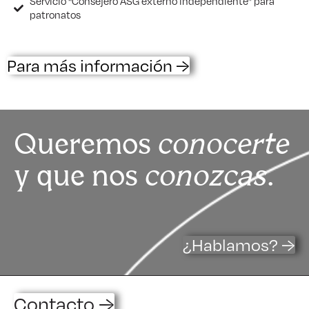
Servicio “Consejero ASG externo independiente” para
patronatos
Para más información →
Queremos
conocerte
y que nos
conozcas
.
¿Hablamos? →
Contacto →