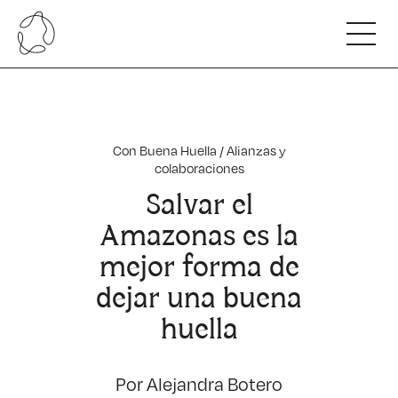
Somos
Nuestro ADN
Innovamos
Nuestro Equipo
Con Buena Huella
/
Alianzas y
Alianzas y colaboradores
colaboraciones
Hacemos
Nuestro compromiso
Salvar el
Beneficios de nuestro servicio
Capacitamos
Carta de servicios
Amazonas es la
Escuela Regenerativa Competitiva.
Nuestras Cifras
Con Buena Huella
mejor forma de
Programas para profesionales.
Hablan de nosotros
dejar una buena
huella
Por Alejandra Botero