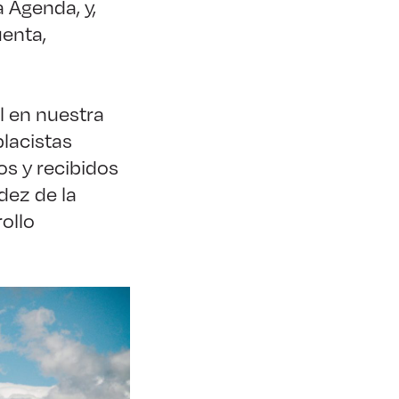
 Agenda, y,
uenta,
il en nuestra
placistas
s y recibidos
dez de la
ollo