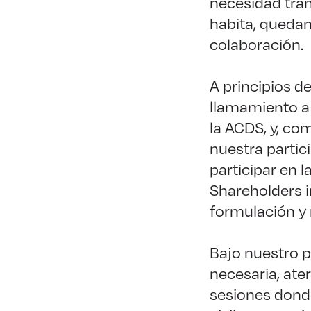
necesidad tran
habita, quedan
colaboración.
A principios d
llamamiento a 
la ACDS, y, c
nuestra partic
participar en l
Shareholders i
formulación y 
Bajo nuestro pu
necesaria, ater
sesiones dond