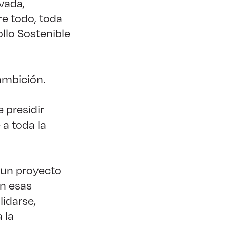
ivada,
re todo, toda
llo Sostenible
 ambición.
 presidir
a toda la
 un proyecto
on esas
idarse,
 la