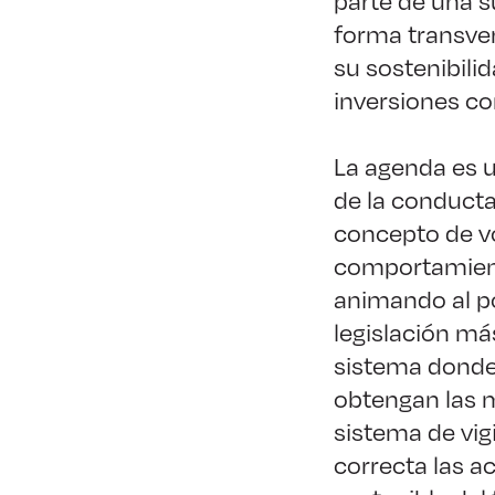
parte de una s
forma transver
su sostenibili
inversiones con
La agenda es u
de la conducta
concepto de vo
comportamient
animando al po
legislación má
sistema donde
obtengan las m
sistema de vig
correcta las a