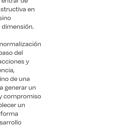
 entrar de
structiva en
sino
e dimensión.
 normalización
paso del
 acciones y
ncia,
mino de una
 a generar un
d y compromiso
blecer un
e forma
sarrollo