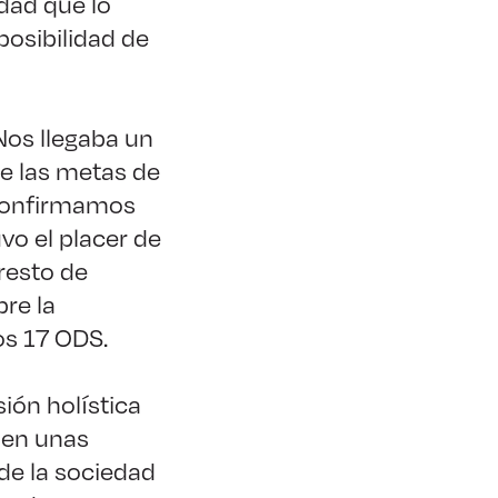
idad que lo
posibilidad de
Nos llegaba un
de las metas de
 confirmamos
vo el placer de
 resto de
re la
os 17 ODS.
sión holística
, en unas
de la sociedad