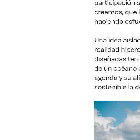
participación 
creemos, que l
haciendo esfue
Una idea aisla
realidad hiper
diseñadas teni
de un océano ca
agenda y su al
sostenible la d