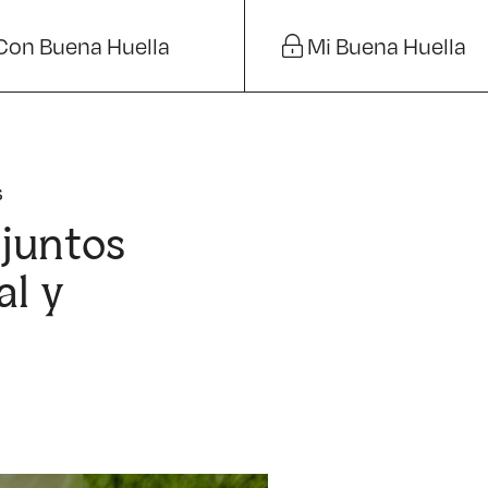
Con Buena Huella
Mi Buena Huella
s
 juntos
al y