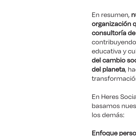
En resumen,
n
organización q
consultoría de
contribuyendo 
educativa y cu
del cambio soc
del planeta
, h
transformació
En Heres Soci
basamos nuestr
los demás:
Enfoque perso