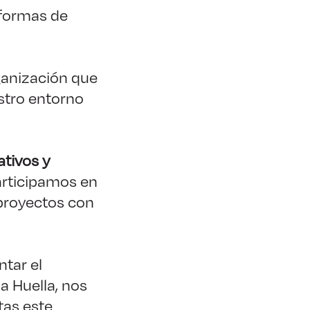
formas de
anización que
stro entorno
tivos y
articipamos en
 proyectos con
tar el
a Huella, nos
tas este