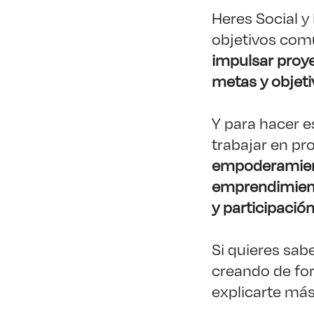
Heres Social 
objetivos comu
impulsar proye
metas y objet
Y para hacer e
trabajar en pr
empoderamiento
emprendimiento
y participació
Si quieres sab
creando de fo
explicarte más