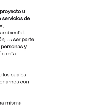
 proyecto u
 servicios de
s,
 ambiental,
ón
, es
ser parte
s personas y
 a esta
 los cuales
cionarnos con
 Una misma