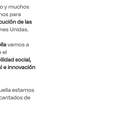
uro y muchos
rnos para
cución de las
nes Unidas.
lla
vamos a
 el
lidad social,
l e innovación
Huella estamos
ncantados de