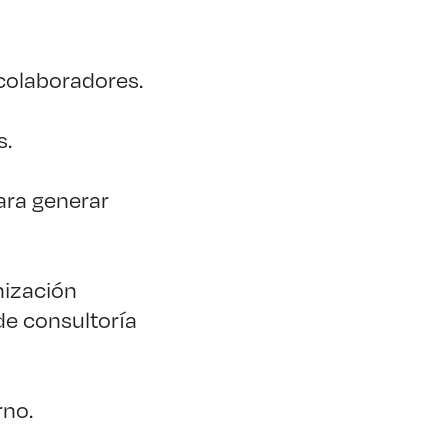
 colaboradores.
s.
para generar
nización
de consultoría
rno.