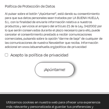
Política de Protección de Datos
Al pulsar sobre el botón “¡Apúntame!”, está dando su consentimiento
para que sus datos personales sean tratados por LA BUENA HUELLA,
S.L. con la finalidad de enviarle información relativa a nuestros
productos y servicios al amparo del artículo 21 de la Ley, 34/2002 por
lo que serán conservados durante el plazo necesario para ello, puede
cancelar el consentimiento prestado a recibir comunicaciones
comerciales, pulsando sobre la opción “darme de baja” de cualquier de
las comunicaciones de nuestra Newsletter que reciba. Información
adicional en
www.labuenahuella.org/politica-de-privacidad
Acepto la
política de privacidad
Privacidad
Utilizamos cookies en nuestra web para ofrecer una experiencia
más relevante y personalizada al guardar tus preferencias y