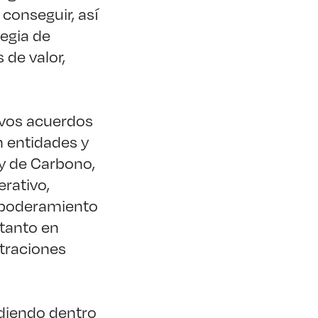
 conseguir, así
egia de
 de valor,
evos acuerdos
n entidades y
 y de Carbono,
erativo,
Empoderamiento
 tanto en
straciones
diendo dentro