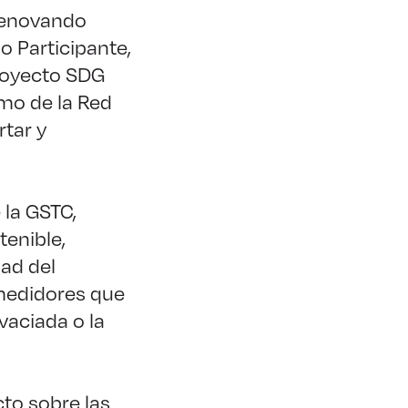
 renovando
 Participante,
proyecto SDG
smo de la Red
tar y
la GSTC,
tenible,
ad del
 medidores que
vaciada o la
to sobre las