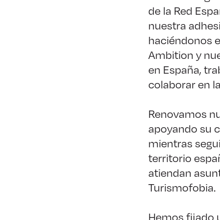
de la Red Esp
nuestra adhesi
haciéndonos es
Ambition y nue
en España, tra
colaborar en l
Renovamos nu
apoyando su cr
mientras segui
territorio esp
atiendan asunt
Turismofobia.
Hemos fijado 