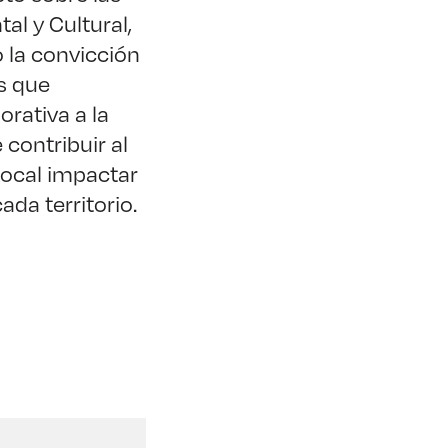
l y Cultural,
o la convicción
s que
orativa a la
contribuir al
local impactar
ada territorio.