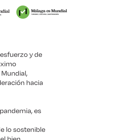
 esfuerzo y de
áximo
 Mundial,
deración hacia
a pandemia, es
e lo sostenible
el bien