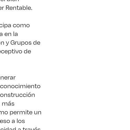
r Rentable.
icipa como
a en la
ón y Grupos de
eceptivo de
enerar
, conocimiento
 construcción
a más
como permite un
eso a los
icidad a través