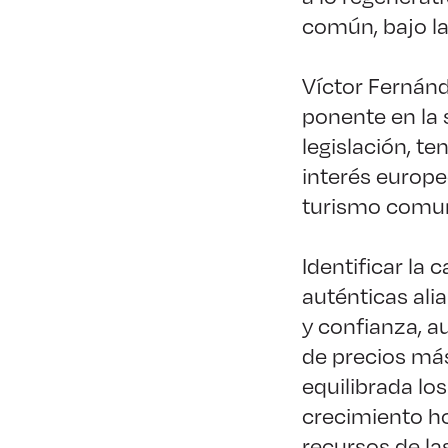
común, bajo la
Víctor Fernánd
ponente en la 
legislación, t
interés europ
turismo comun
Identificar la 
auténticas ali
y confianza, a
de precios más
equilibrada lo
crecimiento hor
recursos de la