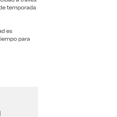
s de temporada
ad es
 tiempo para
l