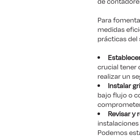
de contadores
Para fomentar
medidas efic
prácticas del
Establecer
crucial tener
realizar un s
Instalar gr
bajo flujo o 
comprometer l
Revisar y 
instalaciones
Podemos esta