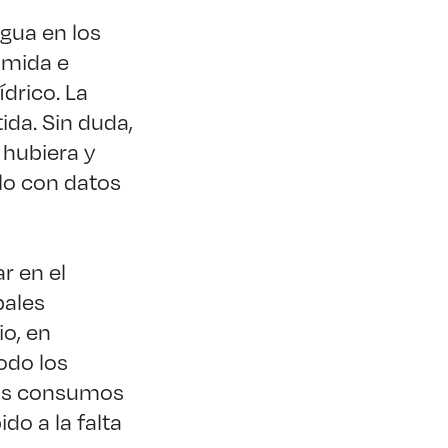
agua en los
umida e
drico. La
ida. Sin duda,
 hubiera y
olo con datos
r en el
pales
io, en
odo los
 los consumos
o a la falta