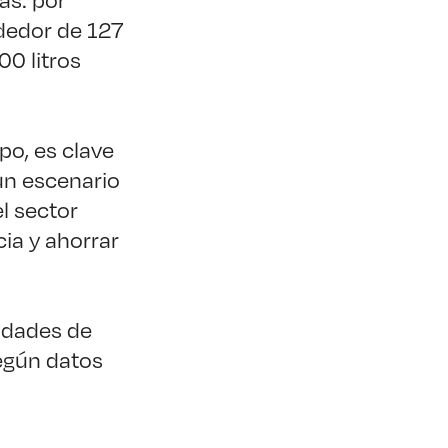
dedor de 127
00 litros
po, es clave
 un escenario
l sector
ia y ahorrar
idades de
egún datos