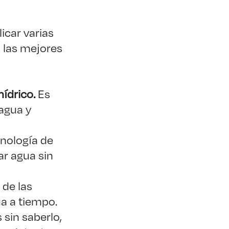
icar varias
 las mejores
hídrico.
Es
 agua y
cnología de
ar agua sin
 de las
ua a tiempo.
sin saberlo,