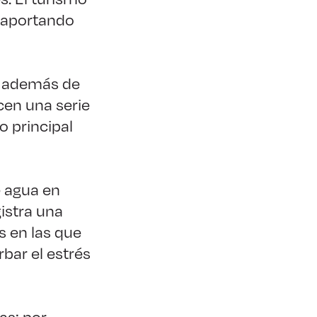
 aportando
s, además de
cen una serie
o principal
e agua en
istra una
s en las que
bar el estrés
as: por