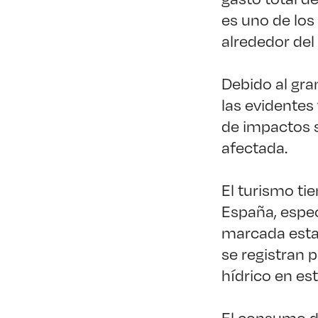
es uno de lo
alrededor del
Debido al gra
las evidentes
de impactos s
afectada.
El turismo ti
España, espec
marcada estac
se registran 
hídrico en es
El consumo d