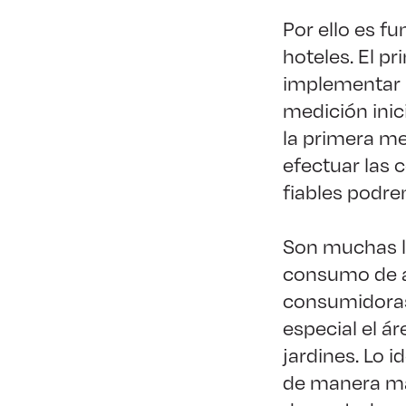
Por ello es f
hoteles. El p
implementar u
medición inic
la primera me
efectuar las 
fiables podre
Son muchas la
consumo de a
consumidoras 
especial el á
jardines. Lo i
de manera más