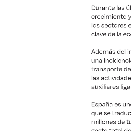
Durante las 
crecimiento y
los sectores
clave de la e
Además del im
una incidenci
transporte de
las actividade
auxiliares lig
España es uno
que se traduc
millones de t
gasto total d