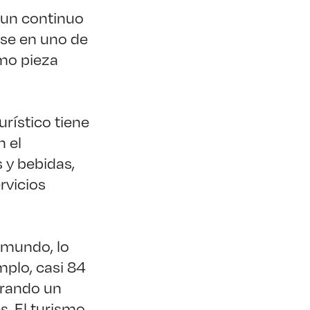
 un continuo
rse en uno de
mo pieza
rístico tiene
n el
 y bebidas,
ervicios
 mundo, lo
mplo, casi 84
erando un
s. El turismo