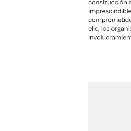
construcción d
imprescindibl
comprometidos 
ello, los orga
involucramien