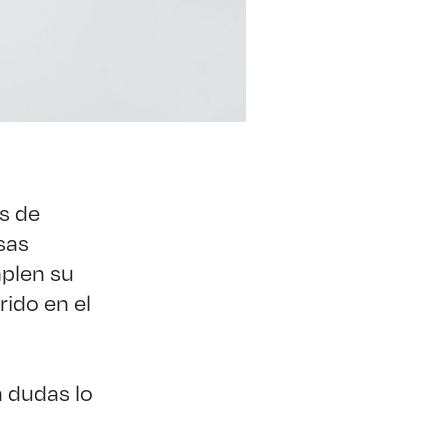
s de
sas
plen su
ido en el
n dudas lo