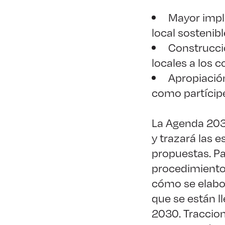
Mayor impli
local sostenibl
Construcci
locales a los
Apropiació
como partícip
La Agenda 2030
y trazará las e
propuestas. Pa
procedimiento l
cómo se elabor
que se están l
2030. Traccion