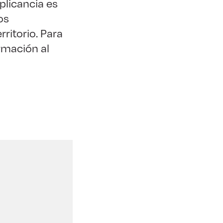
plicancia es
os
ritorio. Para
rmación al