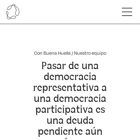
Somos
Nuestro ADN
Innovamos
Nuestro Equipo
Con Buena Huella
/
Nuestro equipo
Alianzas y colaboradores
Hacemos
Pasar de una
Nuestro compromiso
Beneficios de nuestro servicio
democracia
Capacitamos
Carta de servicios
representativa a
Escuela Regenerativa Competitiva.
Nuestras Cifras
Con Buena Huella
Programas para profesionales.
una democracia
Hablan de nosotros
participativa es
una deuda
pendiente aún