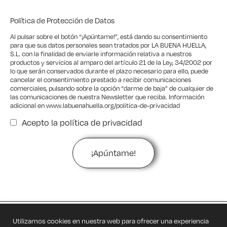
Política de Protección de Datos
Al pulsar sobre el botón “¡Apúntame!”, está dando su consentimiento
para que sus datos personales sean tratados por LA BUENA HUELLA,
S.L. con la finalidad de enviarle información relativa a nuestros
productos y servicios al amparo del artículo 21 de la Ley, 34/2002 por
lo que serán conservados durante el plazo necesario para ello, puede
cancelar el consentimiento prestado a recibir comunicaciones
comerciales, pulsando sobre la opción “darme de baja” de cualquier de
las comunicaciones de nuestra Newsletter que reciba. Información
adicional en
www.labuenahuella.org/politica-de-privacidad
Acepto la
política de privacidad
Privacidad
Utilizamos cookies en nuestra web para ofrecer una experiencia