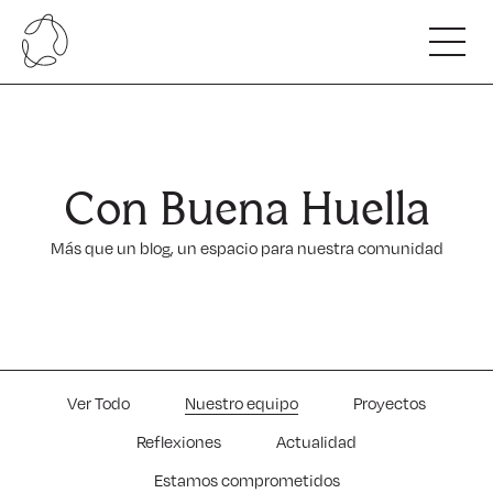
Somos
Nuestro ADN
Innovamos
Nuestro Equipo
Con Buena Huella
Alianzas y colaboradores
Hacemos
Nuestro compromiso
Más que un blog, un espacio para nuestra comunidad
Beneficios de nuestro servicio
Capacitamos
Carta de servicios
Escuela Regenerativa Competitiva.
Nuestras Cifras
Con Buena Huella
Programas para profesionales.
Hablan de nosotros
Ver Todo
Nuestro equipo
Proyectos
Reflexiones
Actualidad
Estamos comprometidos