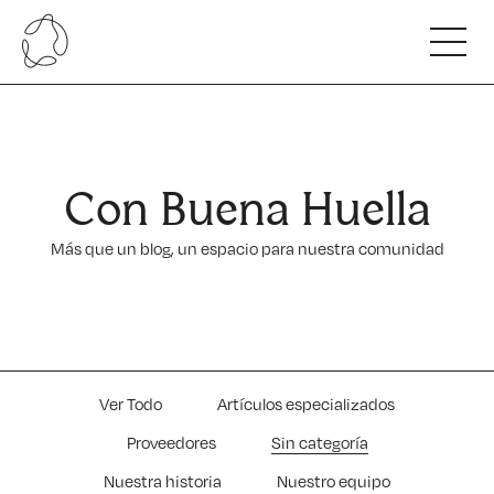
Somos
Nuestro ADN
Innovamos
Nuestro Equipo
Con Buena Huella
Alianzas y colaboradores
Hacemos
Nuestro compromiso
Más que un blog, un espacio para nuestra comunidad
Beneficios de nuestro servicio
Capacitamos
Carta de servicios
Escuela Regenerativa Competitiva.
Nuestras Cifras
Con Buena Huella
Programas para profesionales.
Hablan de nosotros
Ver Todo
Artículos especializados
Proveedores
Sin categoría
Nuestra historia
Nuestro equipo