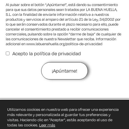
Al pulsar sobre el botón “¡Apúntame!”, está dando su consentimiento
para que sus datos personales sean tratados por LA BUENA HUELLA,
S.L. con la finalidad de enviarle información relativa a nuestros
productos y servicios al amparo del artículo 21 de la Ley, 34/2002 por
lo que serán conservados durante el plazo necesario para ello, puede
cancelar el consentimiento prestado a recibir comunicaciones
comerciales, pulsando sobre la opción “darme de baja” de cualquier de
las comunicaciones de nuestra Newsletter que reciba. Información
adicional en
www.labuenahuella.org/politica-de-privacidad
Acepto la
política de privacidad
Privacidad
Utilizamos cookies en nuestra web para ofrecer una experiencia
más relevante y personalizada al guardar tus preferencias y
Cookies
visitas. Haciendo clic en "Aceptar", estás aceptando el uso de
todas las cookies.
Leer más
Legal