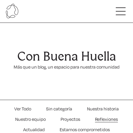
Somos
Nuestro ADN
Innovamos
Nuestro Equipo
Con Buena Huella
Alianzas y colaboradores
Hacemos
Nuestro compromiso
Más que un blog, un espacio para nuestra comunidad
Beneficios de nuestro servicio
Capacitamos
Carta de servicios
Escuela Regenerativa Competitiva.
Nuestras Cifras
Con Buena Huella
Programas para profesionales.
Hablan de nosotros
Ver Todo
Sin categoría
Nuestra historia
Nuestro equipo
Proyectos
Reflexiones
Actualidad
Estamos comprometidos